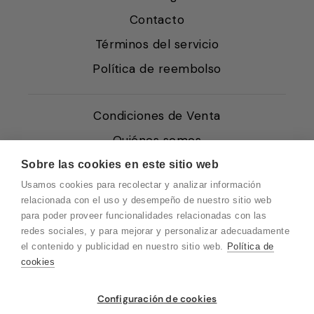
Contacto
Términos del servicio
Política de reembolso
Condiciones de Venta
Quiénes somos
Política de Cookies
Sobre las cookies en este sitio web
Usamos cookies para recolectar y analizar información
Protección de Datos
relacionada con el uso y desempeño de nuestro sitio web
Blog EN
para poder proveer funcionalidades relacionadas con las
redes sociales, y para mejorar y personalizar adecuadamente
Blog FR
el contenido y publicidad en nuestro sitio web.
Política de
Blog DE
cookies
Blog IT
Vuelvo en un momento. Recuerda que
Configuración de cookies
nuestro horario de atención al cliente es de