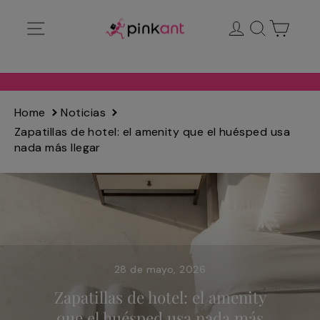
Ir
Navegación
Ingresar
Buscar
Carrit
directamente
al
contenido
Home
Noticias
Zapatillas de hotel: el amenity que el huésped usa
nada más llegar
28 de mayo, 2026
Zapatillas de hotel: el amenity
que el huésped usa nada más