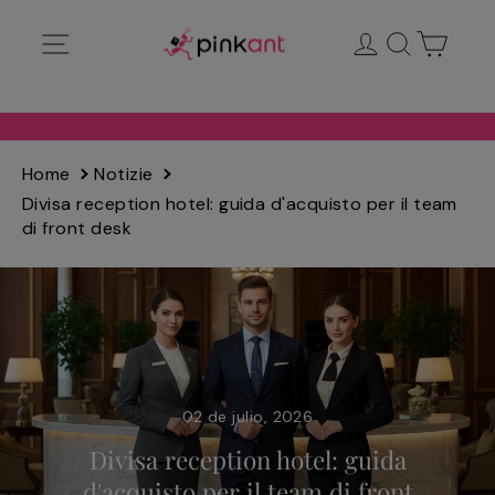
Ir
Navegación
Ingresar
Buscar
Carrit
directamente
al
contenido
Home
Notizie
Divisa reception hotel: guida d'acquisto per il team
di front desk
02 de julio, 2026
Divisa reception hotel: guida
d'acquisto per il team di front