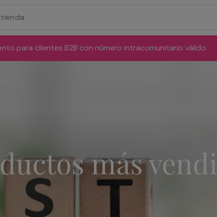
ento para clientes B2B con número intracomunitario válido
ductos más vend