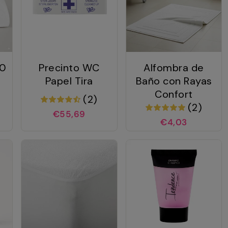
00
Precinto WC
Alfombra de
Papel Tira
Baño con Rayas
Confort
(2)
(2)
€55,69
€4,03