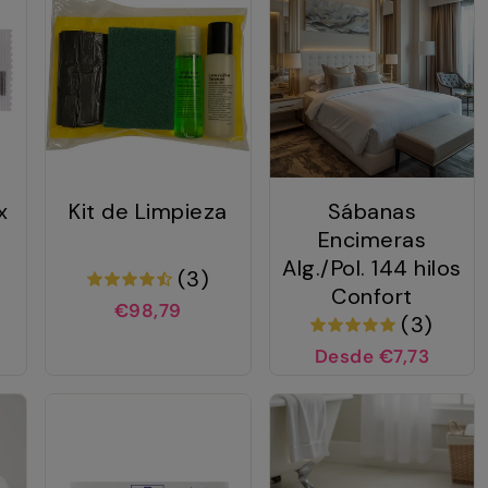
x
Kit de Limpieza
Sábanas
Encimeras
Alg./Pol. 144 hilos
(3)
Confort
€98,79
(3)
Desde €7,73