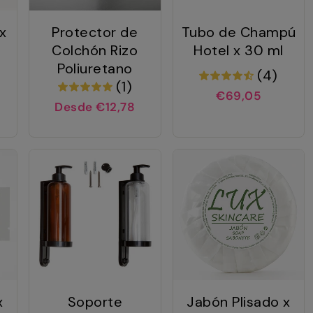
x
Protector de
Tubo de Champú
Colchón Rizo
Hotel x 30 ml
Poliuretano
(4)
(1)
€69,05
Desde €12,78
x
Soporte
Jabón Plisado x