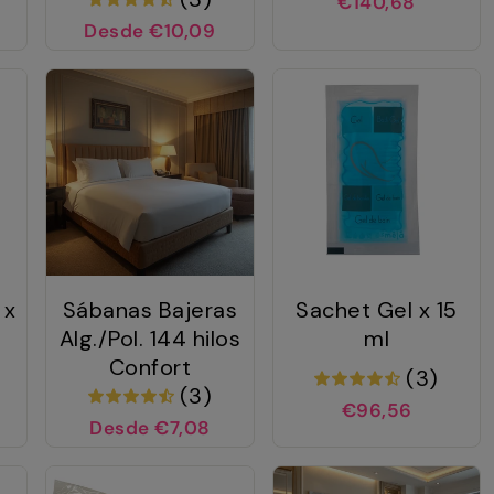
€140,68
Desde €10,09
 x
Sábanas Bajeras
Sachet Gel x 15
Alg./Pol. 144 hilos
ml
Confort
(3)
(3)
€96,56
Desde €7,08