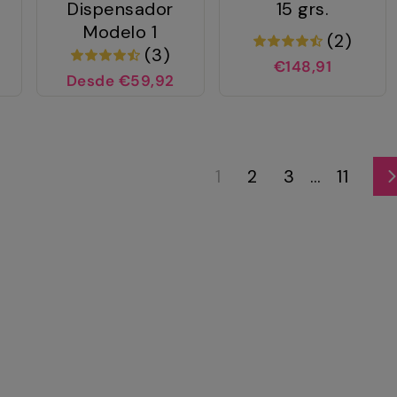
Dispensador
15 grs.
Modelo 1
(2)
(3)
€148,91
Desde €59,92
1
2
3
…
11