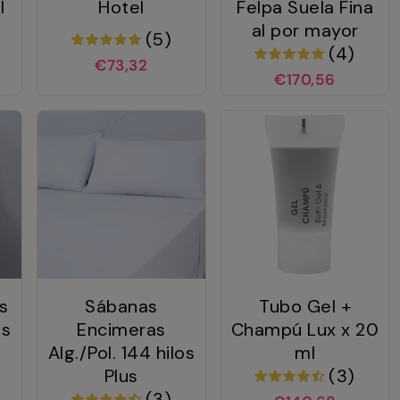
l
Hotel
Felpa Suela Fina
al por mayor
(5)
(4)
€73,32
€170,56
s
Sábanas
Tubo Gel +
os
Encimeras
Champú Lux x 20
Alg./Pol. 144 hilos
ml
Plus
(3)
(3)