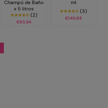
Champú de Baño
ml
x 5 litros
(3)
(2)
€140,68
€93,94
Siguiente