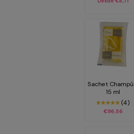
Desde €8,71
Sachet Champú
15 ml
(4)
€96,56