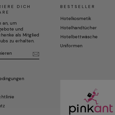
RIERE DICH
BESTSELLER
ARE
Hotelkosmetik
h an, um
Hotelhandtücher
gebote und
henke als Mitglied
Hotelbettwäsche
ubs zu erhalten.
Uniformen
REN
REN
edingungen
htlinie
tz