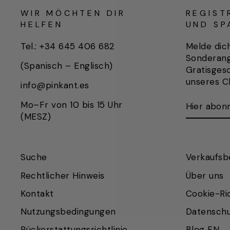
WIR MÖCHTEN DIR
REGIST
HELFEN
UND SP
Tel.: +34 645 406 682
Melde dic
Sonderan
(Spanisch – Englisch)
Gratisgesc
unseres Cl
info@pinkant.es
HIER
ABONNIE
Mo–Fr von 10 bis 15 Uhr
ABONNIE
(MESZ)
Suche
Verkaufsb
Rechtlicher Hinweis
Über uns
Kontakt
Cookie-Ric
Nutzungsbedingungen
Datenschu
Rückerstattungsrichtlinie
Blog EN