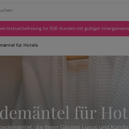
ertsteuerbefreiung für B2B-Kunden mit gültiger innergemein
mäntel für Hotels
demäntel für Hot
demäntel, die Ihren Gästen Luxus und Komfort b