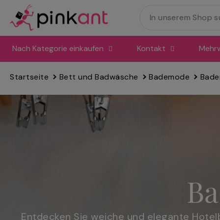
Direkt
zum
Inhalt
springen
Nach Kategorie einkaufen
Kontakt
Mehrw
Startseite
Bett und Badwäsche
Bademode
Bade
Ba
Entdecken Sie weiche und elegante Hotelba