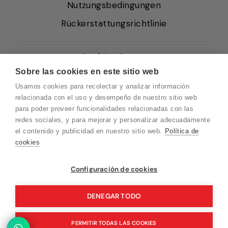
Nutzungsbedingungen
Rückerstattungsrichtlinie
Verkaufsbedingungen
Sobre las cookies en este sitio web
Über uns
Usamos cookies para recolectar y analizar información
Cookie-Richtlinie
relacionada con el uso y desempeño de nuestro sitio web
para poder proveer funcionalidades relacionadas con las
Datenschutz
redes sociales, y para mejorar y personalizar adecuadamente
Blog EN
el contenido y publicidad en nuestro sitio web.
Política de
cookies
Blog FR
Blog DE
Vuelvo en un momento. Recuerda que
Configuración de cookies
nuestro horario de atención al cliente es de
IT-Blog
10 a 15 horas.
DENEGAR TODO
PERMITIR TODAS LAS COOKIES